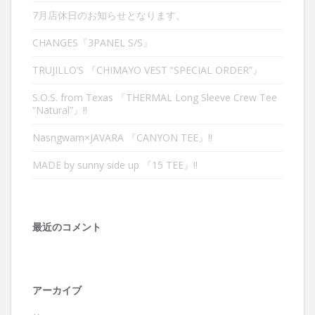
7月店休日のお知らせとなります。
CHANGES『3PANEL S/S』
TRUJILLO’S 『CHIMAYO VEST “SPECIAL ORDER”』
S.O.S. from Texas 『THERMAL Long Sleeve Crew Tee
“Natural”』‼︎
Nasngwam×JAVARA 『CANYON TEE』‼︎
MADE by sunny side up 『15 TEE』‼︎
最近のコメント
アーカイブ