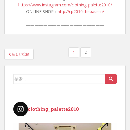
https://www.instagram.com/clothing_palette2010/
ONLINE SHOP：
http://cp2010.thebase.in/
——————————————————
投
1
2
新しい投稿
稿
の
ペ
検
ー
索:
ジ
送
り
clothing_palette2010