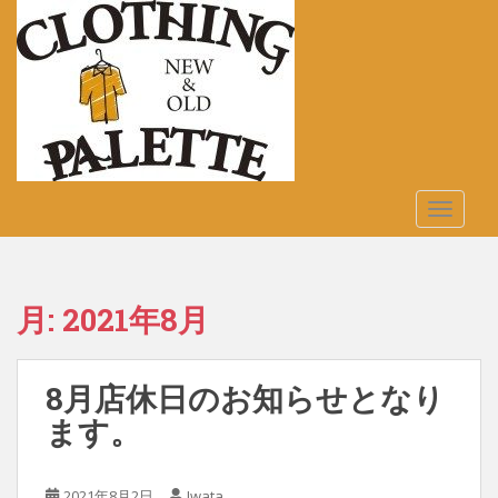
S
k
i
p
t
o
m
a
TOGGLE
i
n
c
o
月:
2021年8月
n
t
e
8月店休日のお知らせとなり
n
t
ます。
2021年8月2日
Iwata