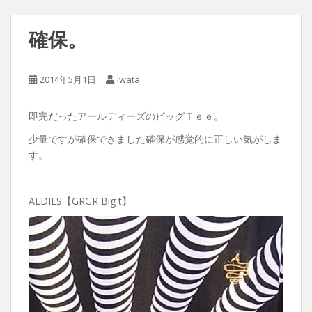
確保。
2014年5月1日
Iwata
即完だったアールディーズのビッグＴｅｅ。
少量ですが確保できました確保が感覚的に正しい気がしま
す。
ALDIES【GRGR Big t】