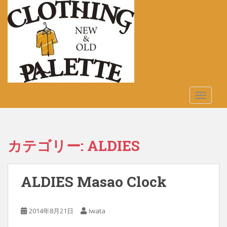
S
k
i
p
t
o
m
a
TOGGLE
i
n
c
o
カテゴリー:
ALDIES
n
t
e
ALDIES Masao Clock
n
t
2014年8月21日
Iwata