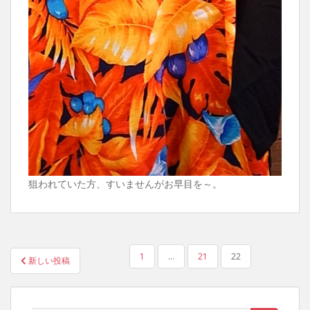
狙われていた方、すいませんがお早目を～。
投
1
…
21
22
新しい投稿
稿
の