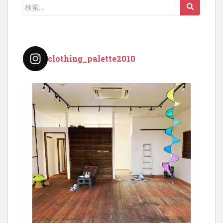
ペ
検
ー
索:
ジ
送
り
clothing_palette2010