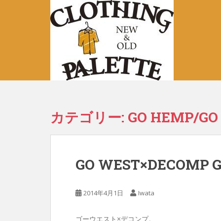
S
k
i
p
t
o
m
a
i
n
カテゴリー:
GO HEMP/GO
c
o
n
t
GO WEST×DECOMP 
e
n
t
2014年4月1日
Iwata
ゴーウエスト×デコンプ。