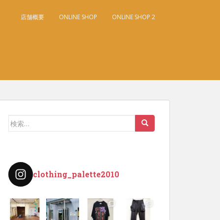
店舗概要
ONLINE SHOP
ONLINE SHOP 2
検
索:
clothing_palette2010