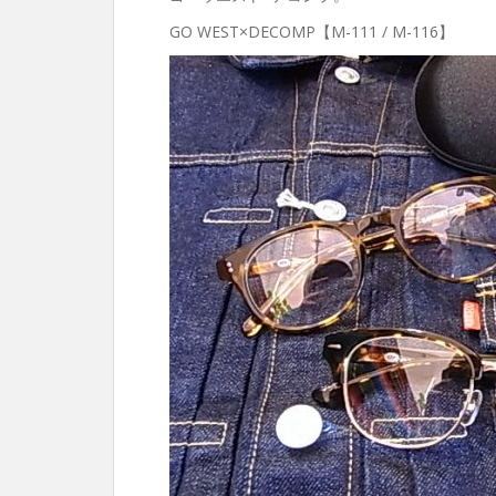
GO WEST×DECOMP【M-111 / M-116】