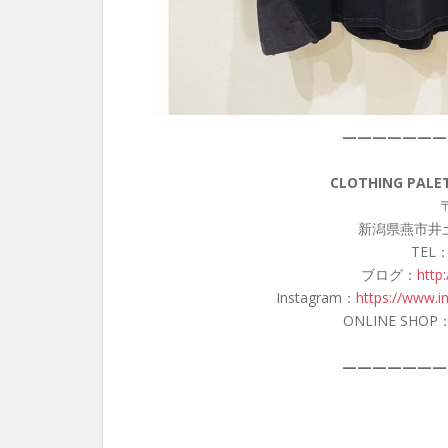
———————
CLOTHING PA
〒
新潟県燕市井土
TEL：
ブログ：
http
Instagram：
https://www.i
ONLINE SHOP
———————