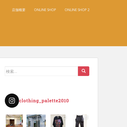
店舗概要
ONLINE SHOP
ONLINE SHOP 2
検
索:
clothing_palette2010