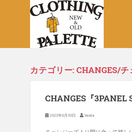
S
k
i
p
t
o
m
a
i
n
カテゴリー:
CHANGES/
c
o
n
t
CHANGES『3PANEL 
e
n
t
2023年6月30日
Iwata
チェンジーズより間に合って嬉しい