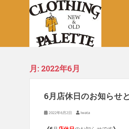
S
k
i
p
t
o
m
a
i
n
月:
2022年6月
c
o
n
t
6月店休日のお知らせ
e
n
t
2022年6月2日
Iwata
《6
月
店休日
のお知らせです
》
。