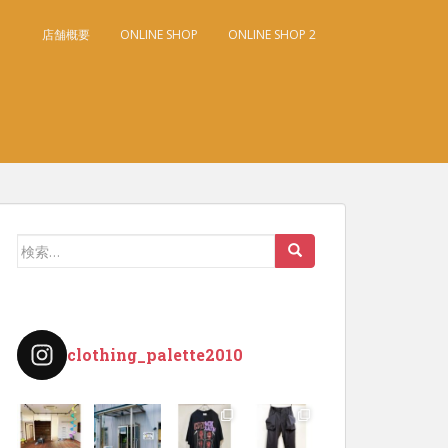
店舗概要
ONLINE SHOP
ONLINE SHOP 2
検
索:
clothing_palette2010