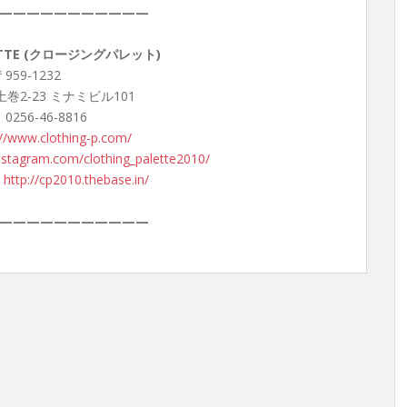
———————————
LETTE (クロージングパレット)
959-1232
巻2-23 ミナミビル101
 0256-46-8816
://www.clothing-p.com/
nstagram.com/clothing_palette2010/
：
http://cp2010.thebase.in/
———————————