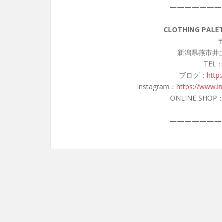
———————
CLOTHING PA
〒
新潟県燕市井土
TEL：
ブログ：
http
Instagram：
https://www.i
ONLINE SHOP
———————