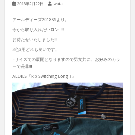
2018年2月22日
Iwata
アールディーズ2018SSより。
今から取り入れたいロンT!!!
お待たせいたしました!!!
3色3用どれも良いです。
Fサイズでの展開となりますので男女共に、お好みのカラ
ーで是非!!!
ALDIES『Rib Switching Long T』