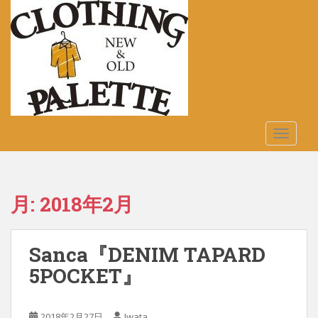
S
k
i
p
t
o
m
a
TOGGLE
i
n
c
o
月:
2018年2月
n
t
e
Sanca『DENIM TAPARD
n
t
5POCKET』
2018年2月27日
Iwata