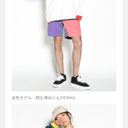
女性モデル：阿久津ゆりえ(167cm)