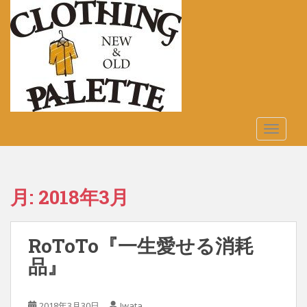
S
k
i
p
t
o
m
a
TOGGLE
i
n
c
o
月:
2018年3月
n
t
e
RoToTo『一生愛せる消耗
n
t
品』
2018年3月30日
Iwata