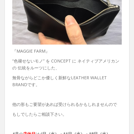
『MAGGIE FARM』
“色褪せないモノ” を CONCEPT に ネイティブアメリカン
の 伝統をルーツにした、
無骨ながらどこか優しく新鮮なLEATHER WALLET
BRANDです。
他の形もご要望があれば受けられるかもしれませんので
もしでしたらご相談下さい。
4月
の
店休日
は4
日（水）・
11日（水）・18日（水）
。