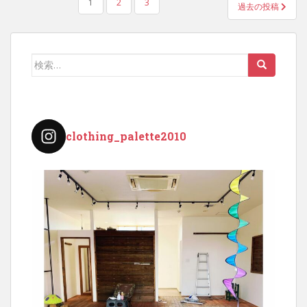
投
1
2
3
過去の投稿
稿
の
ペ
検
ー
索:
ジ
送
り
clothing_palette2010