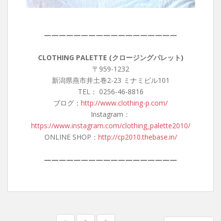
——————————————————
CLOTHING PALETTE (クロージングパレット)
〒959-1232
新潟県燕市井土巻2-23 ミナミビル101
TEL： 0256-46-8816
ブログ：
http://www.clothing-p.com/
Instagram：
https://www.instagram.com/clothing_palette2010/
ONLINE SHOP：
http://cp2010.thebase.in/
——————————————————