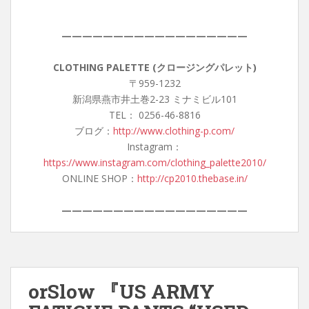
——————————————————
CLOTHING PALETTE (クロージングパレット)
〒959-1232
新潟県燕市井土巻2-23 ミナミビル101
TEL： 0256-46-8816
ブログ：
http://www.clothing-p.com/
Instagram：
https://www.instagram.com/clothing_palette2010/
ONLINE SHOP：
http://cp2010.thebase.in/
——————————————————
orSlow 『US ARMY