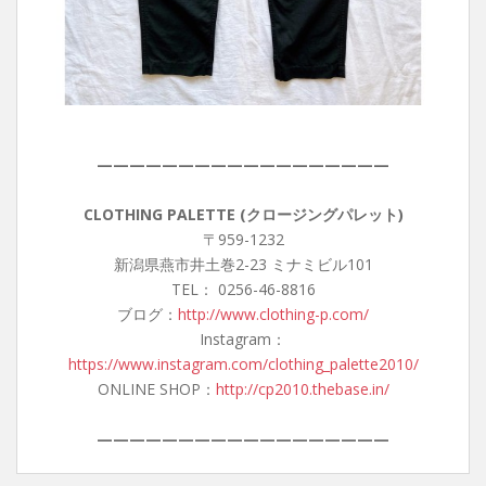
——————————————————
CLOTHING PALETTE (クロージングパレット)
〒959-1232
新潟県燕市井土巻2-23 ミナミビル101
TEL： 0256-46-8816
ブログ：
http://www.clothing-p.com/
Instagram：
https://www.instagram.com/clothing_palette2010/
ONLINE SHOP：
http://cp2010.thebase.in/
——————————————————