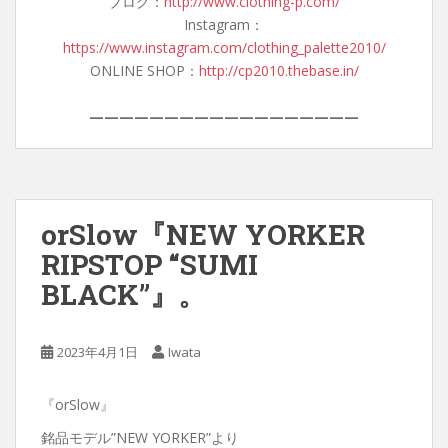
ブログ：
http://www.clothing-p.com/
Instagram：
https://www.instagram.com/clothing_palette2010/
ONLINE SHOP：
http://cp2010.thebase.in/
——————————————————
orSlow『NEW YORKER
RIPSTOP “SUMI
BLACK”』。
2023年4月1日
Iwata
『orSlow』
銘品モデル”NEW YORKER”より