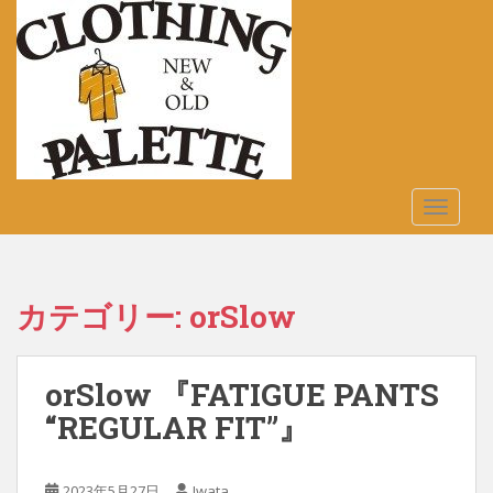
S
k
i
p
t
o
m
a
TOGGLE
i
n
c
o
カテゴリー:
orSlow
n
t
e
orSlow 『FATIGUE PANTS
n
t
“REGULAR FIT”』
2023年5月27日
Iwata