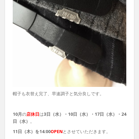
帽子も衣替え完了、早速調子と気分良しです。
10月
の
店休日
は
3日（水）・10
日（水）・17日（水）・24
日（水）
。
11
日（木）を14:00
OPEN
とさせていただきます。