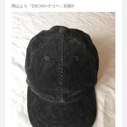
岡山より『DECHO=デコー』到着!!!