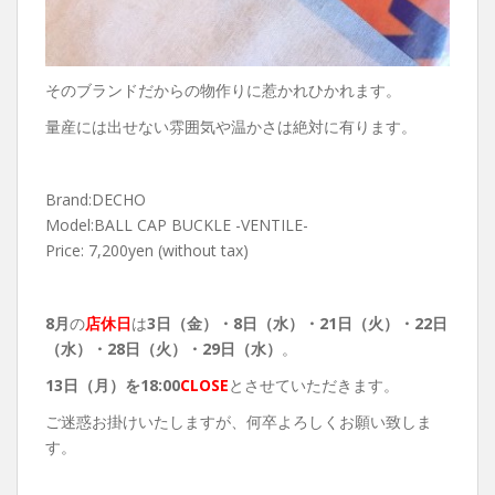
そのブランドだからの物作りに惹かれひかれます。
量産には出せない雰囲気や温かさは絶対に有ります。
Brand:DECHO
Model:BALL CAP BUCKLE -VENTILE-
Price: 7,200yen (without tax)
8月
の
店休日
は
3日（金）・8
日（水）・21日（火）・22日
（水）・28日（火）・29日（水）
。
13
日（月）を18:00
CLOSE
とさせていただきます。
ご迷惑お掛けいたしますが、何卒よろしくお願い致しま
す。