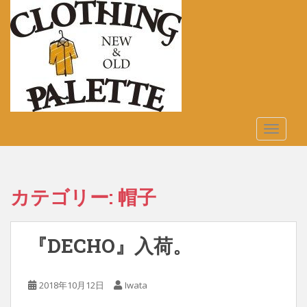
S
k
i
p
t
o
m
a
TOGGLE
i
n
c
o
カテゴリー:
帽子
n
t
e
『DECHO』入荷。
n
t
2018年10月12日
Iwata