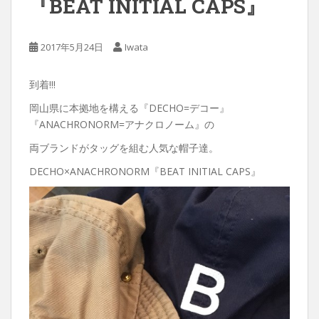
『BEAT INITIAL CAPS』
2017年5月24日
Iwata
到着!!!
岡山県に本拠地を構える『DECHO=デコー』
『ANACHRONORM=アナクロノーム』の
両ブランドがタッグを組む人気な帽子達。
DECHO×ANACHRONORM『BEAT INITIAL CAPS』