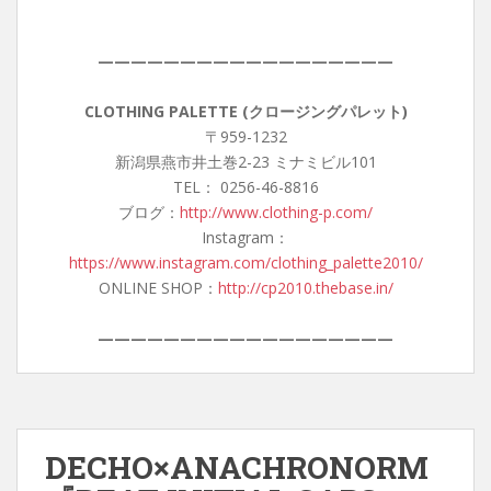
——————————————————
CLOTHING PALETTE (クロージングパレット)
〒959-1232
新潟県燕市井土巻2-23 ミナミビル101
TEL： 0256-46-8816
ブログ：
http://www.clothing-p.com/
Instagram：
https://www.instagram.com/clothing_palette2010/
ONLINE SHOP：
http://cp2010.thebase.in/
——————————————————
DECHO×ANACHRONORM