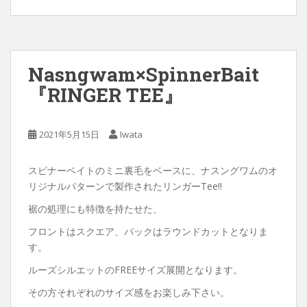
Nasngwam×SpinnerBait
『RINGER TEE』
2021年5月15日
Iwata
スピナーベイトのミニ裏毛をベースに、ナスングワムのオ
リジナルパターンで製作されたリンガーTee‼︎
裾の処理にも特徴を持たせた、
フロントはスクエア、バックはラウンドカットとなりま
す。
ルーズシルエットのFREEサイズ展開となります。
その方それぞれのサイズ感をお楽しみ下さい。