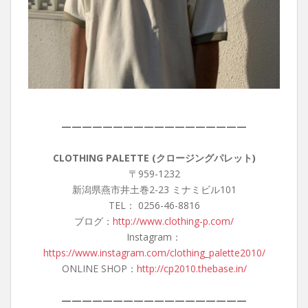
——————————————————
CLOTHING PALETTE (クロージングパレット)
〒959-1232
新潟県燕市井土巻2-23 ミナミビル101
TEL： 0256-46-8816
ブログ：
http://www.clothing-p.com/
Instagram：
https://www.instagram.com/clothing_palette2010/
ONLINE SHOP：
http://cp2010.thebase.in/
——————————————————