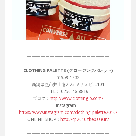
——————————————————
CLOTHING PALETTE (クロージングパレット)
〒959-1232
新潟県燕市井土巻2-23 ミナミビル101
TEL： 0256-46-8816
ブログ：
http://www.clothing-p.com/
Instagram：
https://www.instagram.com/clothing_palette2010/
ONLINE SHOP：
http://cp2010.thebase.in/
——————————————————