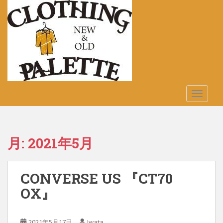
S
k
i
p
t
o
m
a
TOGGLE
i
n
c
o
月:
2021年5月
n
t
e
CONVERSE US 『CT70
n
t
OX』
2021年5月17日
Iwata