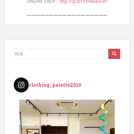
ONLINE SHOP：
http://cp2010.thebase.in/
——————————————————
検
索:
clothing_palette2010