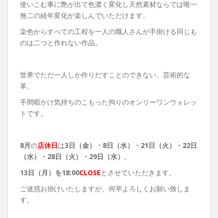
使いこむ事に艶が出て色濃く変化し天然素材ならでは唯一
無二の経年変化が楽しんでいただけます。
染色からすべての工程を一人の職人さんが手掛ける同じも
のは二つと作れない作品。
世界でただ一人しか作りだすことのできない、芸術的な
革。
手間暇かけ気持ちのこもった拘りのオンリーワンウォレッ
トです。
8月
の
店休日
は
3日（金）・8
日（水）・21日（火）・22日
（水）・28日（火）・29日（水）
。
13
日（月）を18:00
CLOSE
とさせていただきます。
ご迷惑お掛けいたしますが、何卒よろしくお願い致しま
す。