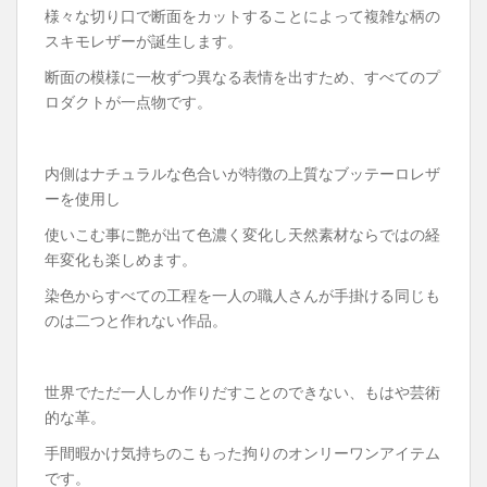
様々な切り口で断面をカットすることによって複雑な柄の
スキモレザーが誕生します。
断面の模様に一枚ずつ異なる表情を出すため、すべてのプ
ロダクトが一点物です。
内側はナチュラルな色合いが特徴の上質なブッテーロレザ
ーを使用し
使いこむ事に艶が出て色濃く変化し天然素材ならではの経
年変化も楽しめます。
染色からすべての工程を一人の職人さんが手掛ける同じも
のは二つと作れない作品。
世界でただ一人しか作りだすことのできない、もはや芸術
的な革。
手間暇かけ気持ちのこもった拘りのオンリーワンアイテム
です。