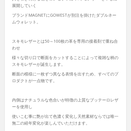
展開していく
ブランドMAGNETにGOWESTが別注を掛けたダブルネー
ムウォレット。
スキモレザーとは50～100枚の革を専用の接着剤で重ね合
わせ
様々な切り口で断面をカットすることによって複雑な柄の
スキモレザーが誕生します。
断面の模様に一枚ずつ異なる表情を出すため、すべてのプ
ロダクトが一点物です。
内側はナチュラルな色合いが特徴の上質なブッテーロレザ
ーを使用し
使いこむ事に艶が出て色濃く変化し天然素材ならでは唯一
無二の経年変化が楽しんでいただけます。