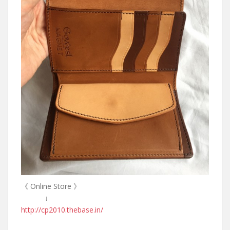
《 Online Store 》
↓
http://cp2010.thebase.in/