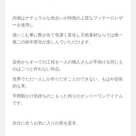
内側はナチュラルな色合いが特徴の上質なブッテーロレザ
ーを使用し
使いこむ事に艶が出て色濃く変化し天然素材ならでは唯一
無二の経年変化が楽しんでいただけます。
染色からすべての工程を一人の職人さんが手掛ける同じも
のは二つと作れない作品。
世界でただ一人しか作りだすことのできない、もはや芸術
的な革。
手間暇かけ気持ちのこもった拘りのオンリーワンアイテム
です。
自分に合うお気に入りの形を是非。