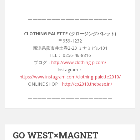
——————————————————
CLOTHING PALETTE (クロージングパレット)
〒959-1232
新潟県燕市井土巻2-23 ミナミビル101
TEL： 0256-46-8816
ブログ：
http://www.clothing-p.com/
Instagram：
https://www.instagram.com/clothing_palette2010/
ONLINE SHOP：
http://cp2010.thebase.in/
——————————————————
GO WEST×MAGNET