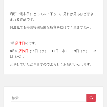
店頭で是非手にとってみて下さい。見れば見るほど惹きこ
まれる作品です。
何度見ても毎回毎回新鮮な感覚を届けてくれますね～。
8月
店休日
のです。
8
月の
店休日
は
5
日（水）・
12
日（水）・1
9
日（水）・26
日（水）。
とさせていただきますのでよろしくお願いいたします。
検
索: