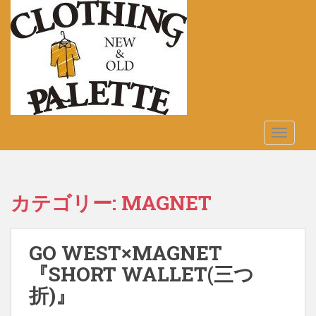
S
k
i
p
t
o
m
a
TOGGLE
i
n
c
o
カテゴリー:
MAGNET
n
t
e
GO WEST×MAGNET
n
t
『SHORT WALLET(三つ
折)』