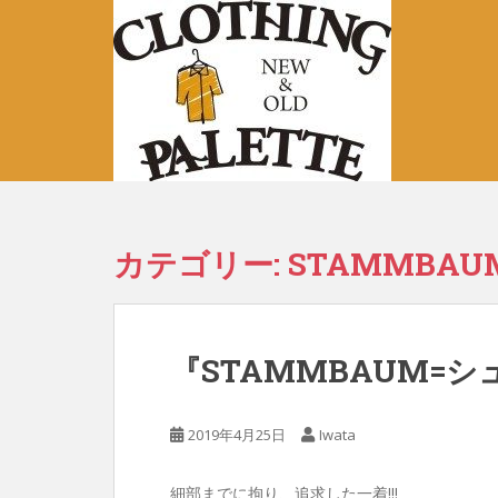
S
k
i
p
t
o
m
a
i
n
カテゴリー:
STAMMBAU
c
o
n
t
『STAMMBAUM=
e
n
t
2019年4月25日
Iwata
細部までに拘り、追求した一着!!!