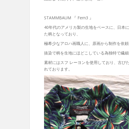
STAMMBAUM 『 Fern3 』
40年代のアメリカ製の生地をベースに、日本
た柄となっており、
極希少なアロハ画職人に、原画から制作を依頼
抜染で柄を生地にほどこしている為独特で繊細
素材にはスフ レーヨンを使用しており、古び
れております。