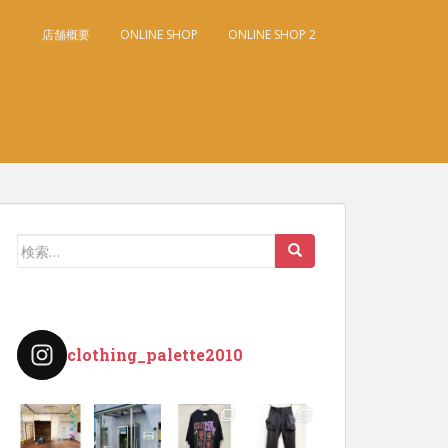
店舗概要
ONLINE SHOP
ONLINE SHOP 2
検
索:
clothing_palette2010