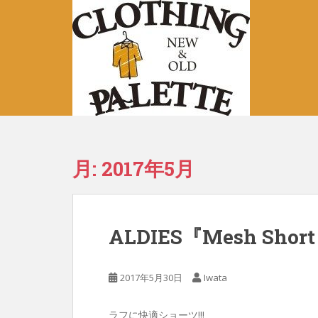
S
k
i
p
t
o
m
a
i
n
月:
2017年5月
c
o
n
t
ALDIES『Mesh Short
e
n
t
2017年5月30日
Iwata
ラフに快適ショーツ!!!