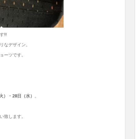
!!
リなデザイン。
ョーツです。
火）・28日（水）
。
。
い致します。