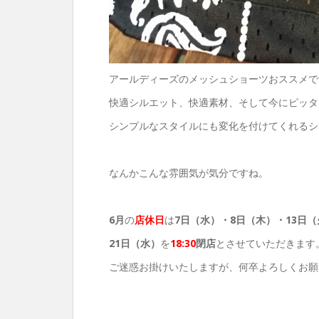
アールディーズのメッシュショーツおススメです!
快適シルエット、快適素材、そして今にピッタ
シンプルなスタイルにも変化を付けてくれるシ
なんかこんな雰囲気が気分ですね。
6月
の
店休日
は
7日（水）・8
日（木）・13日（
21日（水）
を
18
:30
閉店
とさせていただきます
ご迷惑お掛けいたしますが、何卒よろしくお願