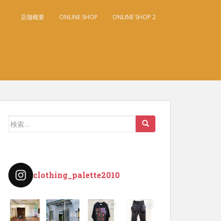
店舗概要
ONLINE SHOP
ONLINE SHOP 2
検
索:
clothing_palette2010