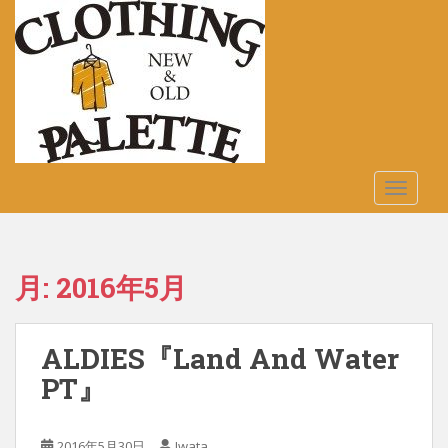
S
k
i
p
t
o
m
a
TOGGLE
i
n
c
o
月:
2016年5月
n
t
e
ALDIES『Land And Water
n
t
PT』
2016年5月30日
Iwata