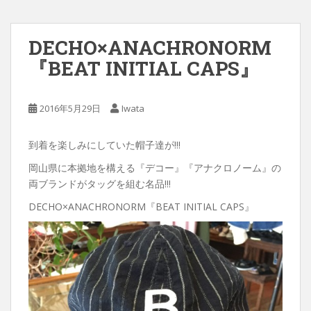
DECHO×ANACHRONORM
『BEAT INITIAL CAPS』
2016年5月29日
Iwata
到着を楽しみにしていた帽子達が!!!
岡山県に本拠地を構える『デコー』『アナクロノーム』の
両ブランドがタッグを組む名品!!!
DECHO×ANACHRONORM『BEAT INITIAL CAPS』