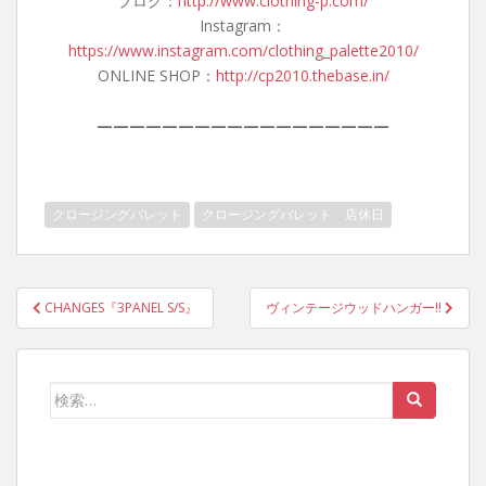
ブログ：
http://www.clothing-p.com/
Instagram：
https://www.instagram.com/clothing_palette2010/
ONLINE SHOP：
http://cp2010.thebase.in/
——————————————————
クロージングパレット
クロージングパレット 店休日
投
CHANGES『3PANEL S/S』
ヴィンテージウッドハンガー‼︎
稿
ナ
ビ
検
ゲ
索:
ー
シ