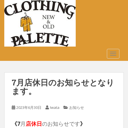
S
k
i
p
t
o
m
a
TOGGLE
i
n
c
o
7月店休日のお知らせとなり
n
t
ます。
e
n
2023年6月30日
Iwata
お知らせ
t
《7
月
店休日
のお知らせです
》