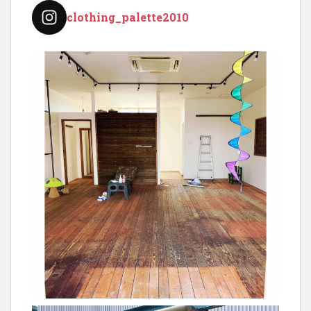
ョ
clothing_palette2010
ン