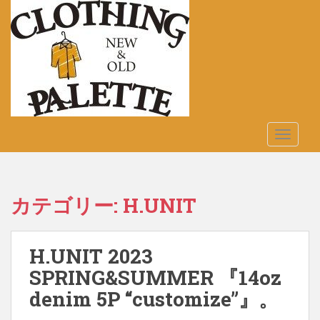
S
k
i
p
t
o
m
a
TOGGLE
i
n
c
o
カテゴリー:
H.UNIT
n
t
e
H.UNIT 2023
n
t
SPRING&SUMMER 『14oz
denim 5P “customize”』。