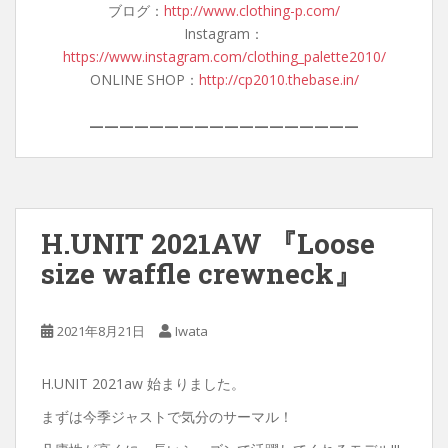
ブログ：
http://www.clothing-p.com/
Instagram：
https://www.instagram.com/clothing_palette2010/
ONLINE SHOP：
http://cp2010.thebase.in/
——————————————————
H.UNIT 2021AW 『Loose
size waffle crewneck』
2021年8月21日
Iwata
H.UNIT 2021aw 始まりました。
まずは今季ジャストで気分のサーマル！