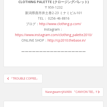
CLOTHING PALETTE (クロージングパレット)
〒959-1232
新潟県燕市井土巻2-23 ミナミビル101
TEL： 0256-46-8816
ブログ：
http://www.clothing-p.com/
Instagram：
https://www.instagram.com/clothing_palette2010/
ONLINE SHOP：
http://cp2010.thebase.in/
——————————————————
投
『TROUBLE COFFEE』
稿
ナ
Nasngwam×JAVARA 『CANYON TEE』‼︎
ビ
ゲ