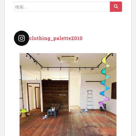
ー
検
シ
索:
ョ
ン
clothing_palette2010