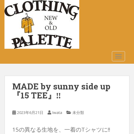
S
k
i
p
t
o
m
a
TOGGLE
i
n
c
o
MADE by sunny side up
n
t
『15 TEE』‼︎
e
n
2023年6月21日
Iwata
未分類
t
15の異なる生地を、一着のTシャツに!!