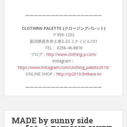
——————————————————
CLOTHING PALETTE (クロージングパレット)
〒959-1232
新潟県燕市井土巻2-23 ミナミビル101
TEL： 0256-46-8816
ブログ：
http://www.clothing-p.com/
Instagram：
https://www.instagram.com/clothing_palette2010/
ONLINE SHOP：
http://cp2010.thebase.in/
——————————————————
MADE by sunny side