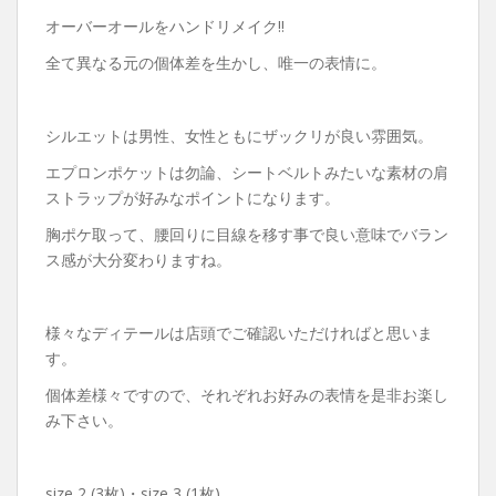
オーバーオールをハンドリメイク‼︎
全て異なる元の個体差を生かし、唯一の表情に。
シルエットは男性、女性ともにザックリが良い雰囲気。
エプロンポケットは勿論、シートベルトみたいな素材の肩
ストラップが好みなポイントになります。
胸ポケ取って、腰回りに目線を移す事で良い意味でバラン
ス感が大分変わりますね。
様々なディテールは店頭でご確認いただければと思いま
す。
個体差様々ですので、それぞれお好みの表情を是非お楽し
み下さい。
size 2 (3枚)・size 3 (1枚)