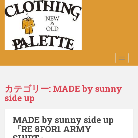
S
k
i
p
t
o
m
a
TOGGLE
i
n
c
o
カテゴリー:
MADE by sunny
n
side up
t
e
n
t
MADE by sunny side up
『RE 8FOR1 ARMY