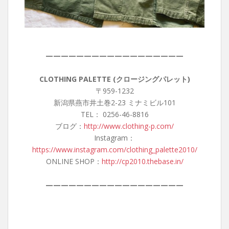
——————————————————
CLOTHING PALETTE (クロージングパレット)
〒959-1232
新潟県燕市井土巻2-23 ミナミビル101
TEL： 0256-46-8816
ブログ：
http://www.clothing-p.com/
Instagram：
https://www.instagram.com/clothing_palette2010/
ONLINE SHOP：
http://cp2010.thebase.in/
——————————————————