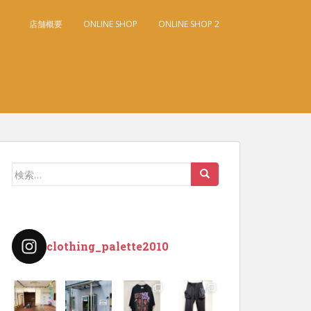
店舗概要
ONLINE SHOP
ONLINE SHOP 2
検
索:
clothing_palette2010