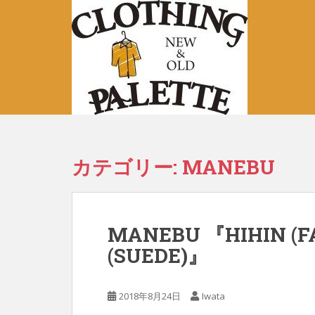
S
k
i
p
t
o
m
a
i
n
カテゴリー:
MANEBU
c
o
n
t
MANEBU 『HIHIN (F
e
(SUEDE)』
n
t
2018年8月24日
Iwata