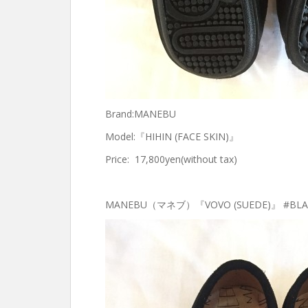
Brand:MANEBU
Model:『HIHIN (FACE SKIN)』
Price: 17,800yen(without tax)
MANEBU（マネブ）『VOVO (SUEDE)』 #BLA