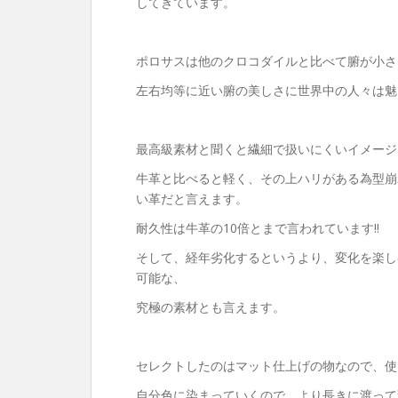
してきています。
ポロサスは他のクロコダイルと比べて腑が小さ
左右均等に近い腑の美しさに世界中の人々は魅
最高級素材と聞くと繊細で扱いにくいイメージ
牛革と比べると軽く、その上ハリがある為型崩
い革だと言えます。
耐久性は牛革の10倍とまで言われています‼︎
そして、経年劣化するというより、変化を楽し
可能な、
究極の素材とも言えます。
セレクトしたのはマット仕上げの物なので、使
自分色に染まっていくので、より長きに渡って