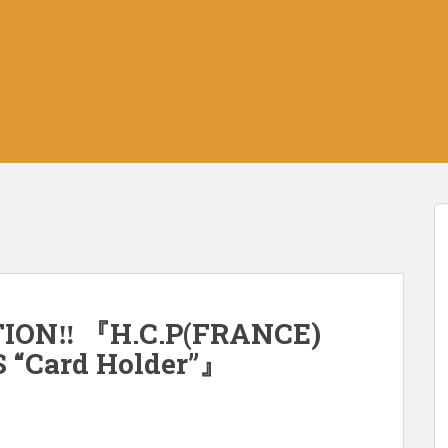
TION‼︎ 『H.C.P(FRANCE)
“Card Holder”』