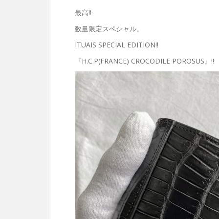
最高‼︎
数量限定スペシャル。
ITUAIS SPECIAL EDITION‼︎
『H.C.P(FRANCE) CROCODILE POROSUS』‼︎