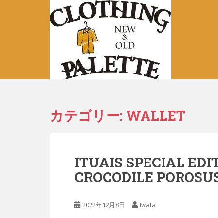
S
k
i
p
t
o
m
a
i
n
カテゴリー:
WALLET
c
o
n
t
ITUAIS SPECIAL EDI
e
CROCODILE POROSUS 
n
t
2022年12月8日
Iwata