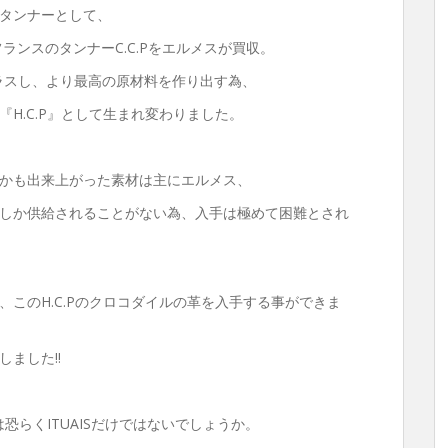
タンナーとして、
ランスのタンナーC.C.Pをエルメスが買収。
プラスし、より最高の原材料を作り出す為、
H.C.P』として生まれ変わりました。
かも出来上がった素材は主にエルメス、
しか供給されることがない為、入手は極めて困難とされ
このH.C.Pのクロコダイルの革を入手する事ができま
ました‼︎
は恐らくITUAISだけではないでしょうか。