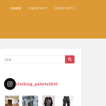
店舗概要
ONLINE SHOP
ONLINE SHOP 2
検
索:
clothing_palette2010