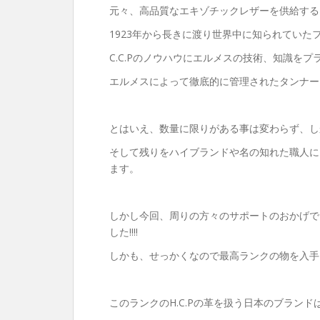
元々、高品質なエキゾチックレザーを供給する
1923年から長きに渡り世界中に知られていたフ
C.C.Pのノウハウにエルメスの技術、知識を
エルメスによって徹底的に管理されたタンナー『
とはいえ、数量に限りがある事は変わらず、し
そして残りをハイブランドや名の知れた職人に
ます。
しかし今回、周りの方々のサポートのおかげで、
した‼︎‼︎
しかも、せっかくなので最高ランクの物を入手し
このランクのH.C.Pの革を扱う日本のブランド