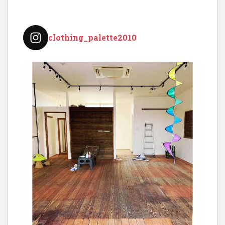
ョ
ン
clothing_palette2010