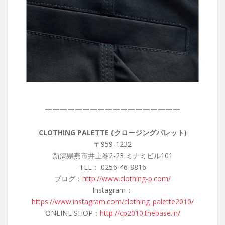
——————————————————
CLOTHING PALETTE (クロージングパレット)
〒959-1232
新潟県燕市井土巻2-23 ミナミビル101
TEL： 0256-46-8816
ブログ：
http://www.clothing-p.com/
Instagram：
https://www.instagram.com/clothing_palette2010/
ONLINE SHOP：
http://cp2010.thebase.in/