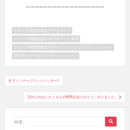
——————————————————
トローブ×岡部文彦氏×ギアホリック
トローブ×岡部文彦氏×ギアホリック 新潟
トローブ×岡部文彦氏×ギアホリック ビッグポケットショーツ
第13弾トローブビッグポケットショーツ
投
ヴィンテージウッドハンガー‼︎
稿
ナ
忘れられないたくさんの時間をありがとうございました。
ビ
ゲ
ー
検
シ
索: