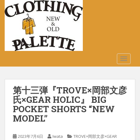
S
k
i
p
t
o
m
a
TOGGLE
i
n
c
o
第十三弾『TROVE×岡部文彦
n
t
氏×GEAR HOLIC』 BIG
e
POCKET SHORTS “NEW
n
MODEL”
t
2023年7月6日
Iwata
TROVE×岡部文彦×GEAR