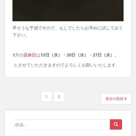
早そうな予感ですので、もしでしたらお早めに試してみて
下さい。
1
月の
店休日
は
13日（水）・20日（水）・27日（水）
。
とさせていただきますのでよろしくお願いいたします。
投
1
2
過去の投稿
稿
の
ペ
検
ー
索: