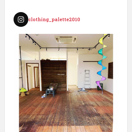
ジ
送
り
clothing_palette2010