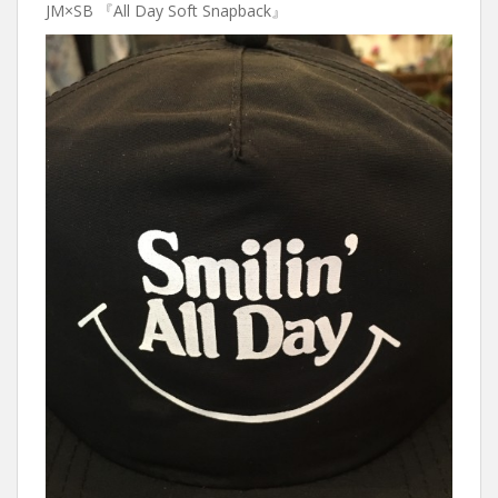
JM×SB 『All Day Soft Snapback』