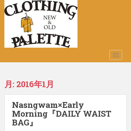
S
k
i
p
t
o
m
a
TOGGLE
i
n
c
o
月:
2016年1月
n
t
e
Nasngwam×Early
n
t
Morning『DAILY WAIST
BAG』