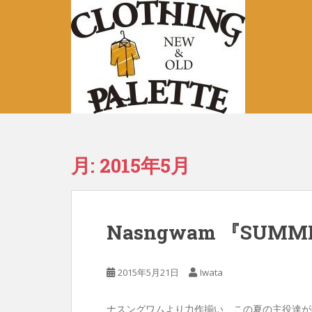
S
k
i
p
t
o
m
a
i
n
月:
2015年5月
c
o
n
t
Nasngwam 『SUMM
e
n
t
2015年5月21日
Iwata
ナスングワムより力作揃い、この夏の主役達が