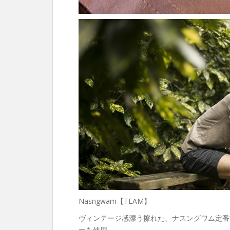
Nasngwam【TEAM】
ヴィンテージ感漂う擦れた、ナスングワム定番”NO
ーを使用。