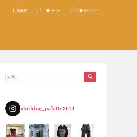
店舗概要
ONLINE SHOP
ONLINE SHOP 2
検
索:
clothing_palette2010