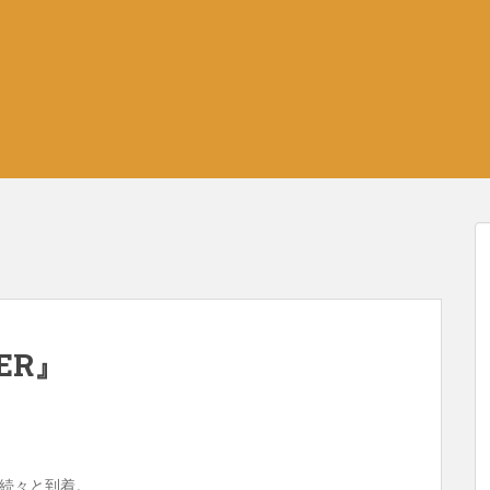
ER』
続々と到着。