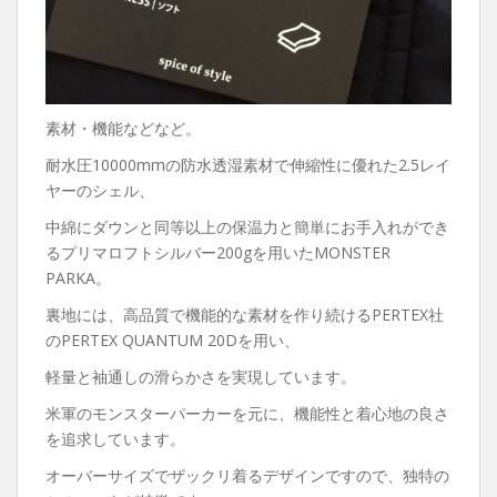
素材・機能などなど。
耐水圧10000mmの防水透湿素材で伸縮性に優れた2.5レイ
ヤーのシェル、
中綿にダウンと同等以上の保温力と簡単にお手入れができ
るプリマロフトシルバー200gを用いたMONSTER
PARKA。
裏地には、高品質で機能的な素材を作り続けるPERTEX社
のPERTEX QUANTUM 20Dを用い、
軽量と袖通しの滑らかさを実現しています。
米軍のモンスターパーカーを元に、機能性と着心地の良さ
を追求しています。
オーバーサイズでザックリ着るデザインですので、独特の