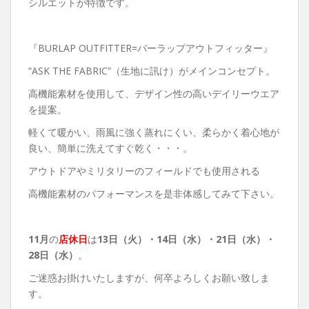
シルエットが特徴です。
『BURLAP OUTFITTER=バーラップアウトフィッター』
“ASK THE FABRIC”（生地に訊け）がメインコンセプト。
高機能素材を使用して、デザイン性の高いデイリーウエア
を提案。
軽くて暖かい、雨風に強く蒸れにくい、柔らかく着心地が
良い、簡単に洗えてすぐ乾く・・・。
アウトドアやミリタリーのフィールドでも使用される
高機能素材のパフォーマンスを是非体感してみて下さい。
11月
の
店休日
は
13
日（火）・14日（水）・21日（水）・
28日（水）
。
ご迷惑お掛けいたしますが、何卒よろしくお願い致しま
す。