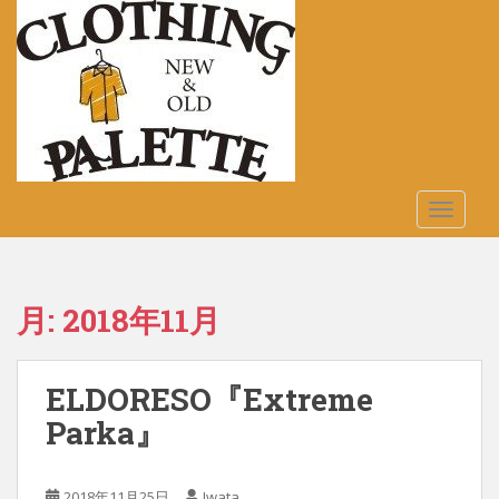
S
k
i
p
t
o
m
a
TOGGLE
i
n
c
o
月:
2018年11月
n
t
e
ELDORESO『Extreme
n
t
Parka』
2018年11月25日
Iwata