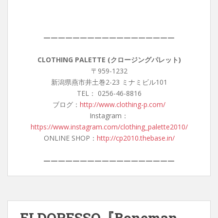
——————————————————
CLOTHING PALETTE (クロージングパレット)
〒959-1232
新潟県燕市井土巻2-23 ミナミビル101
TEL： 0256-46-8816
ブログ：
http://www.clothing-p.com/
Instagram：
https://www.instagram.com/clothing_palette2010/
ONLINE SHOP：
http://cp2010.thebase.in/
——————————————————
ELDORESSO『Boneman