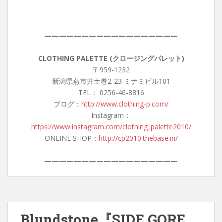
——————————————————
CLOTHING PALETTE (クロージングパレット)
〒959-1232
新潟県燕市井土巻2-23 ミナミビル101
TEL： 0256-46-8816
ブログ：
http://www.clothing-p.com/
Instagram：
https://www.instagram.com/clothing_palette2010/
ONLINE SHOP：
http://cp2010.thebase.in/
——————————————————
Blundstone『SIDE GORE