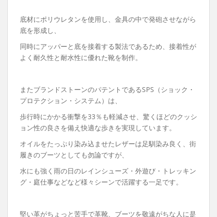
底材にポリウレタンを使用し、金具の中で発砲させながら
底を形成し、
同時にアッパーと底を接着する製法であるため、接着性が
よく耐久性と耐水性に優れた靴を制作。
またブランドストーンのパテントであるSPS（ショック・
プロテクション・システム）は、
歩行時にかかる衝撃を33％も軽減させ、驚くほどのクッシ
ョン性の良さを備え快適な歩きを実現しています。
オイルをたっぷり染み込ませたレザーは足馴染み良く、街
履きのブーツとしても勿論ですが、
水にも強く雨の日のレインシューズ・外遊び・トレッキン
グ・庭仕事などなど様々シーンで活躍する一足です。
堅い革がちょっと苦手で革靴、ブーツを敬遠がちな人に是