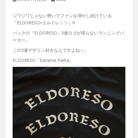
ジワジワじゃない勢いでファンを増やし続けている
『ELDORESO=エルドレッソ』!!!
バックの『ELDORESO』3連ロゴが堪らないランニングパ
ーカー。
この3連デザイン好きなんですよね～。
ELDORESO『Extreme Parka』