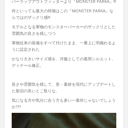
バーラップアウトフィッターより『MONSTER PARKA』!!!
何といっても最大の特徴はこの『MONSTER PARKA』な
らではのザックリ感!!!
モデルとなる軍物のモンスターパーカーのザックリとした
雰囲気の良さを残しつつ
軍物従来の装備をすべて付けたまま、一番上に羽織れるよ
うに設定された
かなり大きいサイズ感を、洋服としての着用シルエット、
ディテール修正。
良さや雰囲気を残して、形・素材を現代にアップデートし
た新旧の良いとこ取りな、
気になる方や気分に合う方も多い一着何じゃないでしょう
か???