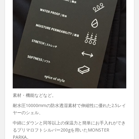
素材・機能などなど。
耐水圧10000mmの防水透湿素材で伸縮性に優れた2.5レイ
ヤーのシェル、
中綿にダウンと同等以上の保温力と簡単にお手入れができ
るプリマロフトシルバー200gを用いたMONSTER
PARKA。