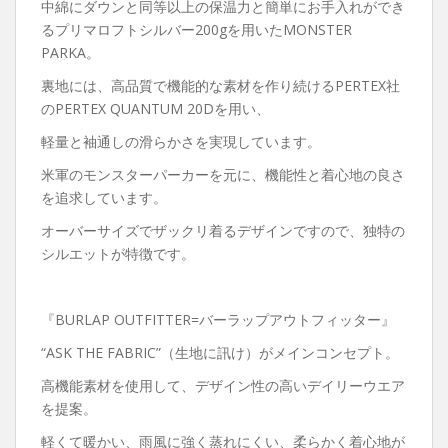
中綿にダウンと同等以上の保温力と簡単にお手入れができ
るプリマロフトシルバー200gを用いたMONSTER
PARKA。
裏地には、高品質で機能的な素材を作り続けるPERTEX社
のPERTEX QUANTUM 20Dを用い、
軽量と袖通しの滑らかさを実現しています。
米軍のモンスターパーカーを元に、機能性と着心地の良さ
を追求しています。
オーバーサイズでザックリ着るデザインですので、独特の
シルエットが特徴です。
『BURLAP OUTFITTER=バーラップアウトフィッター』
“ASK THE FABRIC”（生地に訊け）がメインコンセプト。
高機能素材を使用して、デザイン性の高いデイリーウエア
を提案。
軽くて暖かい、雨風に強く蒸れにくい、柔らかく着心地が