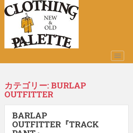
S
k
i
p
t
o
m
a
TOGGLE
i
n
c
o
カテゴリー:
BURLAP
n
OUTFITTER
t
e
n
t
BARLAP
OUTFITTER『TRACK