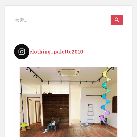
検
索:
clothing_palette2010