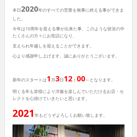
2020
本日
年のすべての営業を無事に終える事ができま
した。
今年は10周年を迎える事が出来た事、このような状況の中
たくさんの方々にお世話になり、
支えられ年越しを迎えることができます。
心より感謝申し上げます。誠にありがとうございます。
1
3
12
00
新年のスタートは
月
日
：
～となります。
明くる年も皆様により洋服を楽しんでいただけるお店・セ
レクトを心掛けていきたいと思います。
2021
年もどうぞよろしくお願い致します。