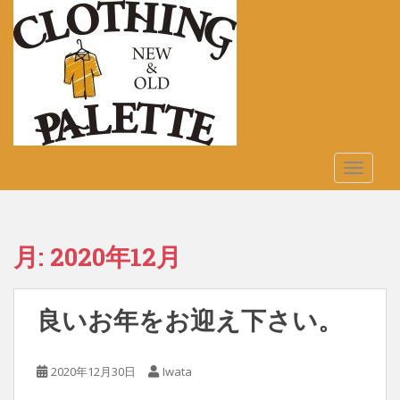
S
k
i
p
t
o
m
a
TOGGLE
i
n
c
o
月:
2020年12月
n
t
e
良いお年をお迎え下さい。
n
t
2020年12月30日
Iwata