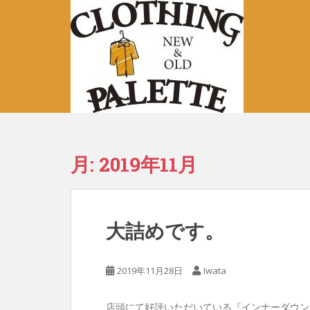
S
k
i
p
t
o
m
a
i
n
月:
2019年11月
c
o
n
t
大詰めです。
e
n
t
2019年11月28日
Iwata
店頭にて好評いただいている『インナーダウン脱