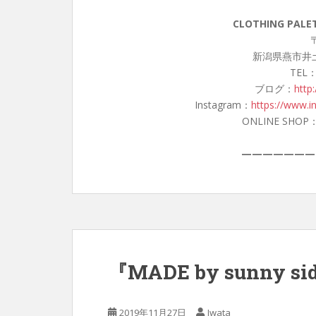
CLOTHING PA
〒
新潟県燕市井土
TEL：
ブログ：
http
Instagram：
https://www.i
ONLINE SHOP
———————
『MADE by sunny si
2019年11月27日
Iwata