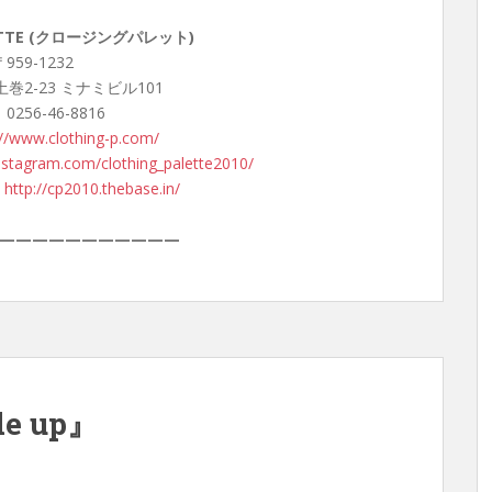
LETTE (クロージングパレット)
959-1232
巻2-23 ミナミビル101
 0256-46-8816
://www.clothing-p.com/
nstagram.com/clothing_palette2010/
：
http://cp2010.thebase.in/
———————————
de up』