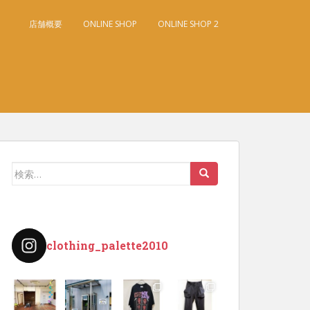
店舗概要
ONLINE SHOP
ONLINE SHOP 2
検
索:
clothing_palette2010