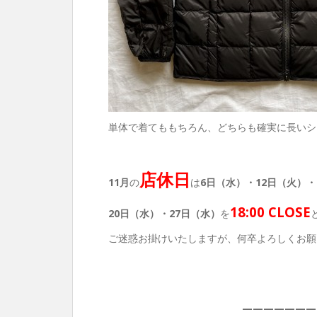
単体で着てももちろん、どちらも確実に長いシ
店休日
11月
の
は
6日（水）・12
日（火）・
18:00 CLOSE
20日（水）・27日（水）
を
ご迷惑お掛けいたしますが、何卒よろしくお願
———————