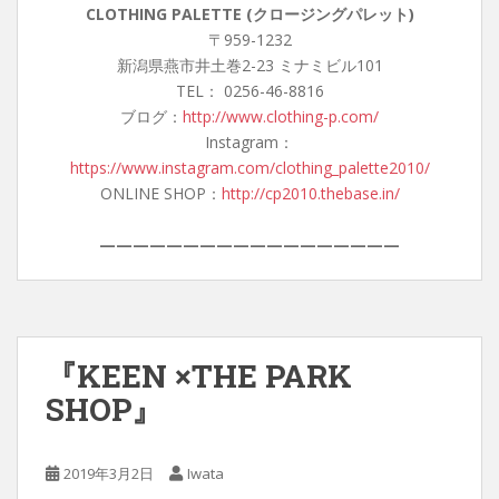
CLOTHING PALETTE (クロージングパレット)
〒959-1232
新潟県燕市井土巻2-23 ミナミビル101
TEL： 0256-46-8816
ブログ：
http://www.clothing-p.com/
Instagram：
https://www.instagram.com/clothing_palette2010/
ONLINE SHOP：
http://cp2010.thebase.in/
——————————————————
『KEEN ×THE PARK
SHOP』
2019年3月2日
Iwata