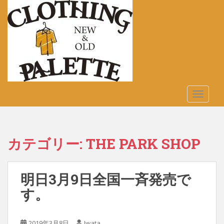
S
k
i
p
t
o
m
a
TOGGLE
i
n
c
o
カテゴリー:
THE PARK SHOP
n
t
e
明日3月9日全国一斉発売で
n
t
す。
2019年3月8日
Iwata