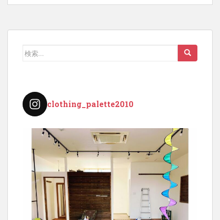
検
索:
clothing_palette2010