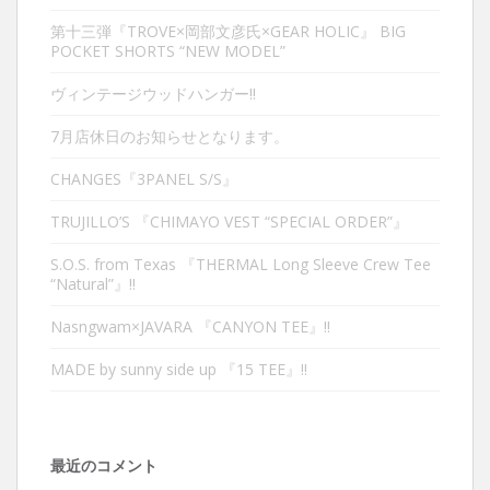
第十三弾『TROVE×岡部文彦氏×GEAR HOLIC』 BIG
POCKET SHORTS “NEW MODEL”
ヴィンテージウッドハンガー‼︎
7月店休日のお知らせとなります。
CHANGES『3PANEL S/S』
TRUJILLO’S 『CHIMAYO VEST “SPECIAL ORDER”』
S.O.S. from Texas 『THERMAL Long Sleeve Crew Tee
“Natural”』‼︎
Nasngwam×JAVARA 『CANYON TEE』‼︎
MADE by sunny side up 『15 TEE』‼︎
最近のコメント