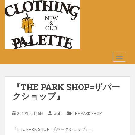
S
k
i
p
t
o
m
a
TOGGLE
i
n
c
o
『THE PARK SHOP=ザパー
n
t
クショップ』
e
n
2019年2月26日
Iwata
THE PARK SHOP
t
『THE PARK SHOP=ザパークショップ』!!!