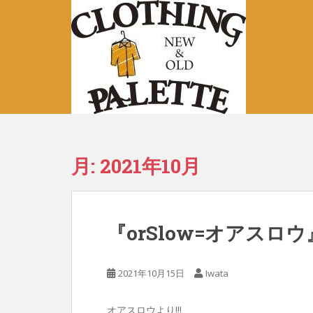
S
k
i
p
t
o
m
a
i
n
月:
2021年10月
c
o
n
t
『orSlow=オアスロウ
e
n
t
2021年10月15日
Iwata
オアスロウより!!!