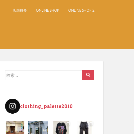
店舗概要
ONLINE SHOP
ONLINE SHOP 2
検
索:
clothing_palette2010