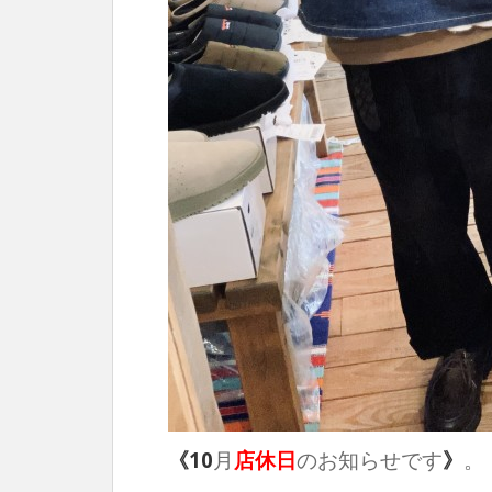
《10
月
店休日
のお知らせです
》
。