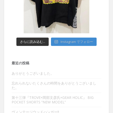
さらに読み込む...
Instagram でフォロー
最近の投稿
ありがとうございました。
忘れられないたくさんの時間をありがとうございまし
た。
第十三弾『TROVE×岡部文彦氏×GEAR HOLIC』 BIG
POCKET SHORTS “NEW MODEL”
ヴィンテージウッドハンガー‼︎