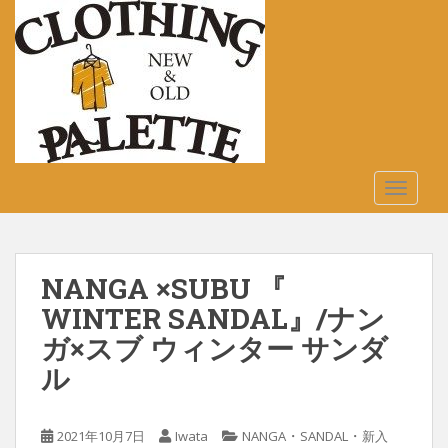
S
k
i
p
t
o
m
a
TOGGLE
i
n
c
o
NANGA ×SUBU 『
n
t
WINTER SANDAL』/ナン
e
ガ×スブ ウィンター サンダ
n
ル
t
・
・
2021年10月7日
Iwata
NANGA
SANDAL
新入