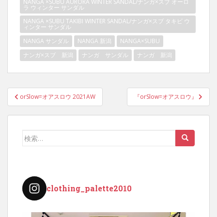
NANGA ×SUBU AURORA WINTER SANDAL/ナンガ×スブ オーロ
ラ ウィンター サンダル
NANGA ×SUBU TAKIBI WINTER SANDAL/ナンガ×スブ タキビ ウ
ィンター サンダル
NANGA サンダル
NANGA 新潟
NANGA×SUBU
ナンガ×スブ 新潟
ナンガ サンダル
ナンガ 新潟
投
orSlow=オアスロウ 2021AW
『orSlow=オアスロウ』
稿
ナ
ビ
検
ゲ
索:
ー
シ
ョ
clothing_palette2010
ン