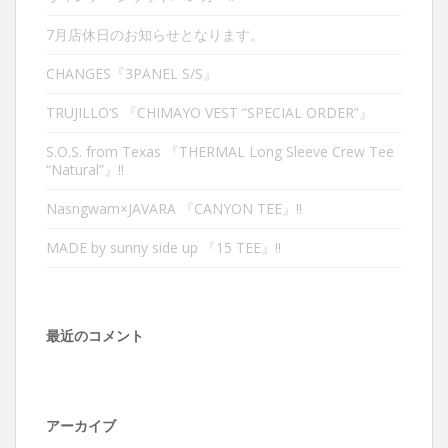
7月店休日のお知らせとなります。
CHANGES『3PANEL S/S』
TRUJILLO’S 『CHIMAYO VEST “SPECIAL ORDER”』
S.O.S. from Texas 『THERMAL Long Sleeve Crew Tee
“Natural”』‼︎
Nasngwam×JAVARA 『CANYON TEE』‼︎
MADE by sunny side up 『15 TEE』‼︎
最近のコメント
アーカイブ