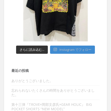
さらに読み込む...
Instagram でフォロー
最近の投稿
ありがとうございました。
忘れられないたくさんの時間をありがとうございまし
た。
第十三弾『TROVE×岡部文彦氏×GEAR HOLIC』 BIG
POCKET SHORTS “NEW MODEL”