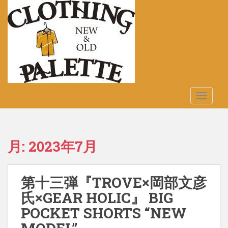
S
k
i
p
t
o
m
a
TOGGLE
i
n
c
o
月:
2023年7月
n
t
e
第十三弾『TROVE×岡部文彦
n
t
氏×GEAR HOLIC』 BIG
POCKET SHORTS “NEW