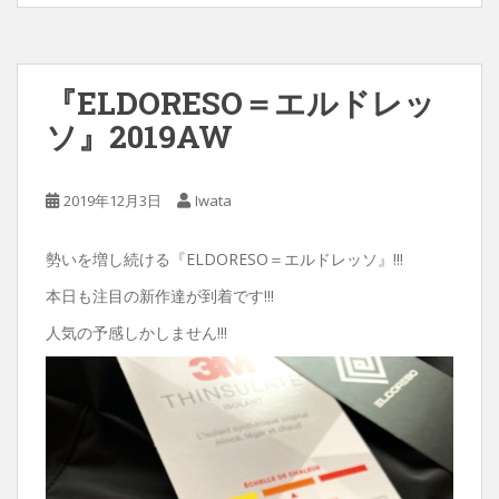
『ELDORESO＝エルドレッ
ソ』2019AW
2019年12月3日
Iwata
勢いを増し続ける『ELDORESO＝エルドレッソ』!!!
本日も注目の新作達が到着です!!!
人気の予感しかしません!!!