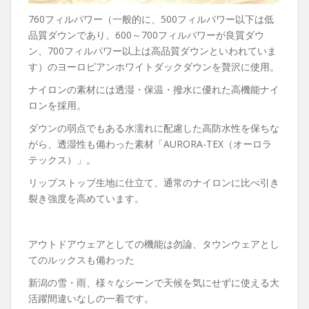
760フィルパワー（一般的に、500フィルパワー以下は低
品質ダウンであり、600～700フィルパワーが良質ダウ
ン、700フィルパワー以上は高品質ダウンといわれていま
す）のヨーロピアンホワイトダックダウンを贅沢に使用。
ナイロンの素材には透湿・保温・撥水に優れた高機能ナイ
ロンを採用。
ダウンの弱点でもある水濡れに配慮した高防水性を保ちな
がら、透湿性も備わった素材「AURORA-TEX（オーロラ
テックス）」。
リップストップ生地に仕立て、通常のナイロンに比べ引き
裂き強度を高めています。
アウトドアウェアとしての機能は勿論、タウンウェアとし
てのルックスも備わった
新潟の雪・雨、様々なシーンで天候を気にせずに使える大
活躍間違いなしの一着です。