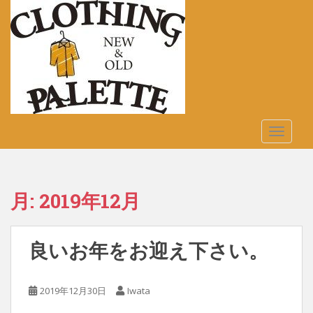
S
k
i
p
t
o
m
a
TOGGLE
i
n
c
o
月:
2019年12月
n
t
e
良いお年をお迎え下さい。
n
t
2019年12月30日
Iwata