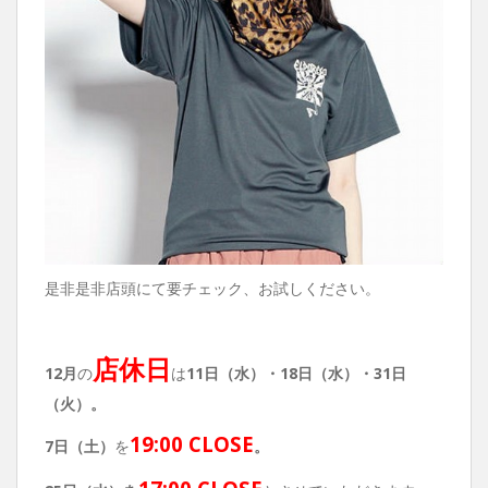
是非是非店頭にて要チェック、お試しください。
店休日
12月
の
は
11日（水）・
18
日（水）・31日
（火）。
19:00 CLOSE
7日（土）
を
。