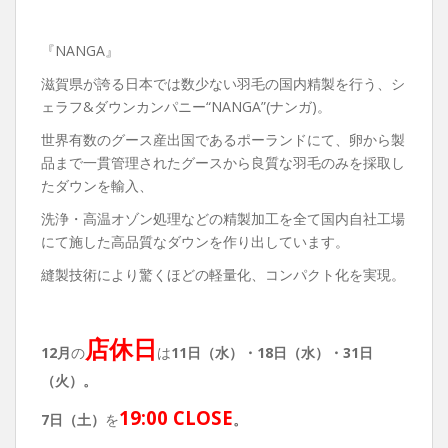
『NANGA』
滋賀県が誇る日本では数少ない羽毛の国内精製を行う、シ
ェラフ&ダウンカンパニー“NANGA”(ナンガ)。
世界有数のグース産出国であるポーランドにて、卵から製
品まで一貫管理されたグースから良質な羽毛のみを採取し
たダウンを輸入、
洗浄・高温オゾン処理などの精製加工を全て国内自社工場
にて施した高品質なダウンを作り出しています。
縫製技術により驚くほどの軽量化、コンパクト化を実現。
店休日
12月
の
は
11日（水）・
18
日（水）・31日
（火）。
19:00 CLOSE
7日（土）
を
。