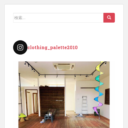
検
索:
clothing_palette2010