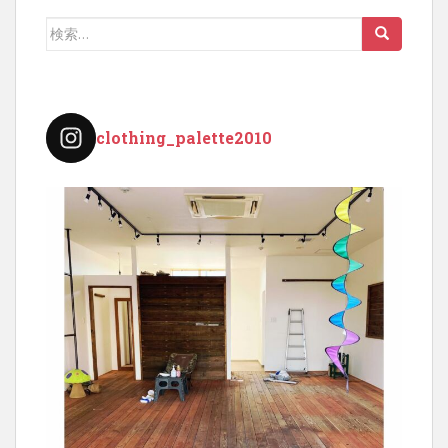
ー
検
シ
索:
ョ
ン
clothing_palette2010