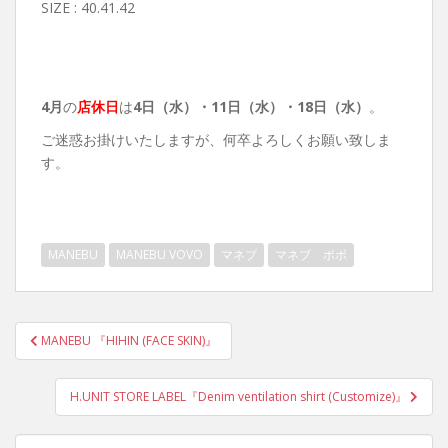
SIZE : 40.41.42
4月
の
店休日
は
4日（水）・
11日（水）・18日（水）
。
ご迷惑お掛けいたしますが、何卒よろしくお願い致しま
す。
MANEBU
MANEBU VOVO
マネブ
マネブ ボボ
投
MANEBU 『HIHIN (FACE SKIN)』
稿
ナ
H.UNIT STORE LABEL『Denim ventilation shirt (Customize)』
ビ
ゲ