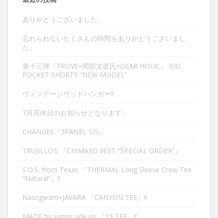
ありがとうございました。
忘れられないたくさんの時間をありがとうございまし
た。
第十三弾『TROVE×岡部文彦氏×GEAR HOLIC』 BIG
POCKET SHORTS “NEW MODEL”
ヴィンテージウッドハンガー‼︎
7月店休日のお知らせとなります。
CHANGES『3PANEL S/S』
TRUJILLO’S 『CHIMAYO VEST “SPECIAL ORDER”』
S.O.S. from Texas 『THERMAL Long Sleeve Crew Tee
“Natural”』‼︎
Nasngwam×JAVARA 『CANYON TEE』‼︎
MADE by sunny side up 『15 TEE』‼︎