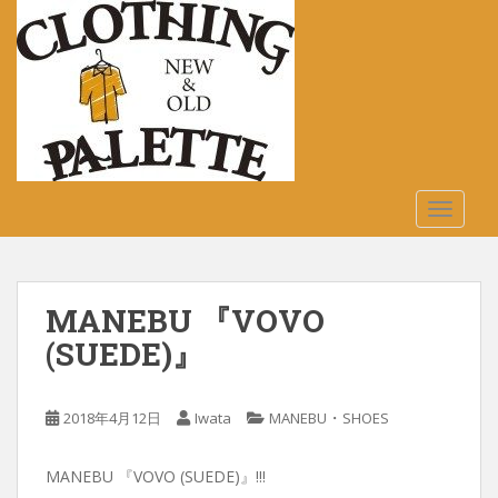
S
k
i
p
t
o
m
a
TOGGLE
i
n
c
o
MANEBU 『VOVO
n
t
(SUEDE)』
e
n
・
2018年4月12日
Iwata
MANEBU
SHOES
t
MANEBU 『VOVO (SUEDE)』!!!