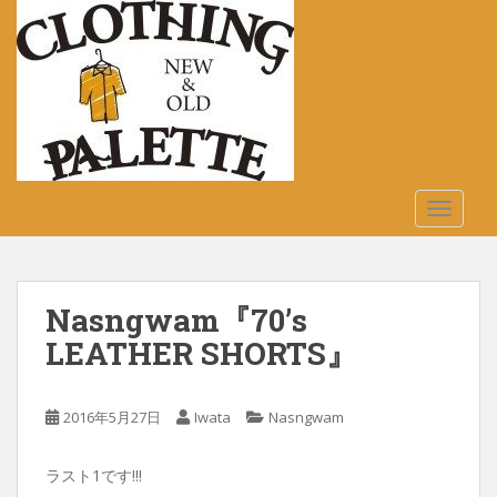
S
k
i
p
t
o
m
a
TOGGLE
i
n
c
o
Nasngwam『70’s
n
t
LEATHER SHORTS』
e
n
2016年5月27日
Iwata
Nasngwam
t
ラスト1です!!!