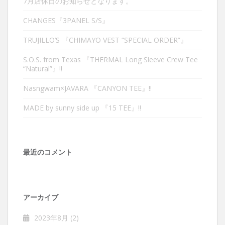
7月店休日のお知らせとなります。
CHANGES『3PANEL S/S』
TRUJILLO’S 『CHIMAYO VEST “SPECIAL ORDER”』
S.O.S. from Texas 『THERMAL Long Sleeve Crew Tee
“Natural”』‼︎
Nasngwam×JAVARA 『CANYON TEE』‼︎
MADE by sunny side up 『15 TEE』‼︎
最近のコメント
アーカイブ
2023年8月
(2)