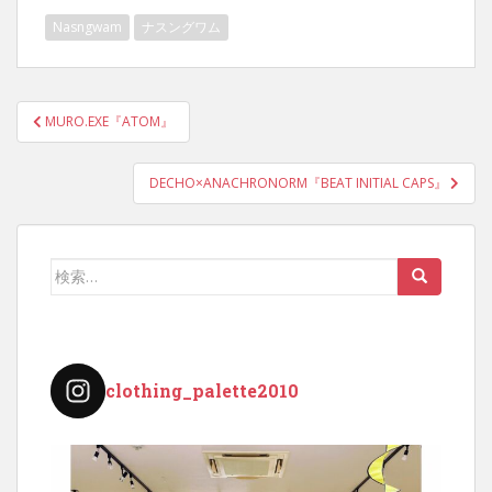
Nasngwam
ナスングワム
投
MURO.EXE『ATOM』
稿
ナ
DECHO×ANACHRONORM『BEAT INITIAL CAPS』
ビ
ゲ
ー
検
シ
索:
ョ
ン
clothing_palette2010