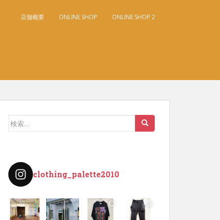
店舗概要
ONLINE SHOP
ONLINE SHOP 2
検
索:
clothing_palette2010