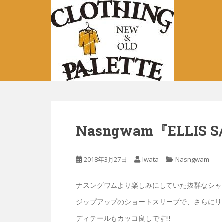
S
k
i
p
t
o
m
a
i
n
c
Nasngwam『ELLIS S
o
n
t
2018年3月27日
Iwata
Nasngwam
e
n
ナスングワムより楽しみにしていた抜群なシャツ
t
ジップアップのショートスリーブで、さらにリネン1
ディテールもカッコ良しです!!!