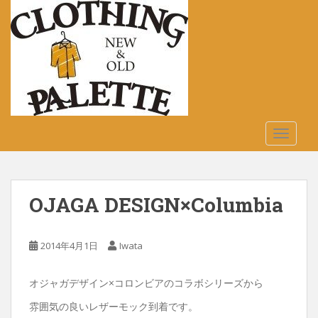
S
k
i
p
t
o
m
a
TOGGLE
i
n
c
o
OJAGA DESIGN×Columbia
n
t
e
2014年4月1日
Iwata
n
t
オジャガデザイン×コロンビアのコラボシリーズから
雰囲気の良いレザーモック到着です。