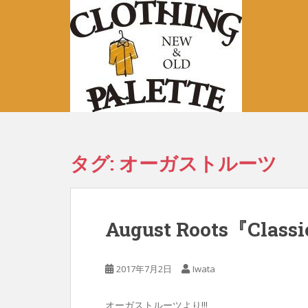
S
k
i
p
t
o
m
a
i
n
タグ:
オーガストルーツ
c
o
n
t
August Roots『Class
e
n
t
2017年7月2日
Iwata
オーガストルーツより!!!