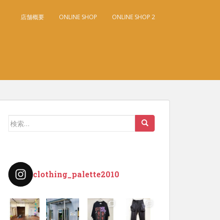
店舗概要
ONLINE SHOP
ONLINE SHOP 2
検
索:
clothing_palette2010