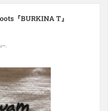
Roots『BURKINA T』
ね〜。