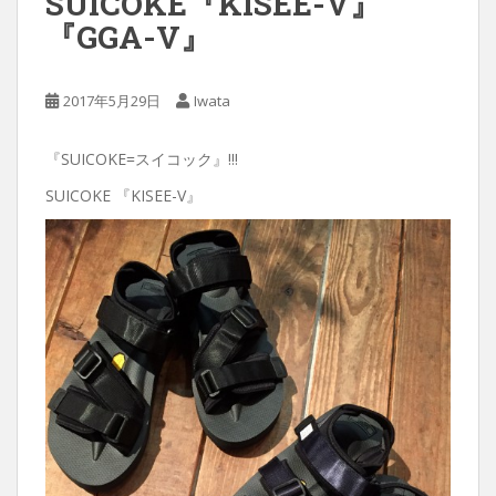
SUICOKE『KISEE-V』
『GGA-V』
2017年5月29日
Iwata
『SUICOKE=スイコック』!!!
SUICOKE 『KISEE-V』