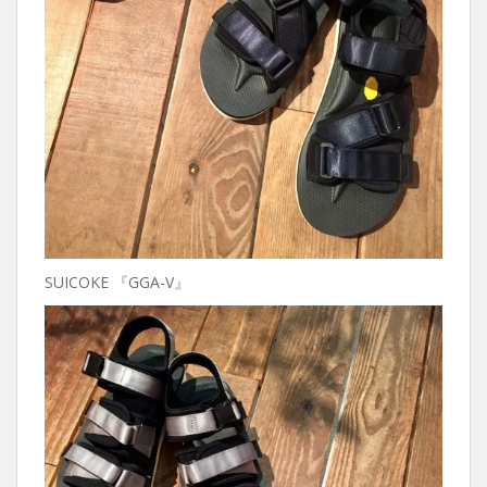
SUICOKE 『GGA-V』