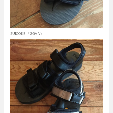
SUICOKE 『GGA-V』