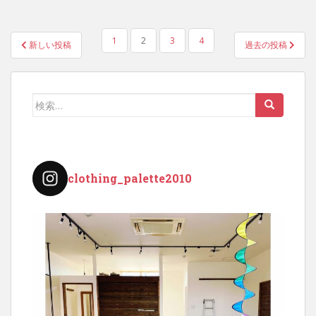
投
1
2
3
4
新しい投稿
過去の投稿
稿
の
ペ
検
ー
索:
ジ
送
り
clothing_palette2010