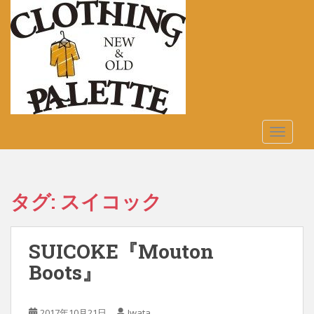
S
k
i
p
t
o
m
a
TOGGLE
i
n
c
o
タグ:
スイコック
n
t
e
SUICOKE『Mouton
n
t
Boots』
2017年10月21日
Iwata