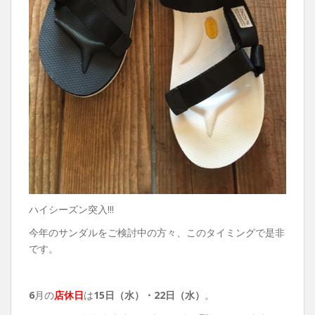
ハイシーズン突入!!!
今年のサンダルをご検討中の方々、このタイミングで是非
です。
6
月の
店休日
は
15日（水）・22
日（水）
。