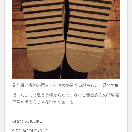
見た目と機能の両立したお勧め過ぎる頼もしい一足です!!!
後、ちょっと違う目線からだと、冬のご飯屋さんの下駄箱
で差が出るんじゃないかなぁ～と。
Brand:SUICOKE
SIZE :
8
(SOLD).9.10