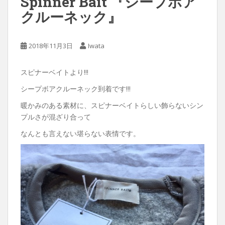
Spinner Bait 『シープボア
クルーネック』
2018年11月3日
Iwata
スピナーベイトより!!!
シープボアクルーネック到着です!!!
暖かみのある素材に、スピナーベイトらしい飾らないシン
プルさが混ざり合って
なんとも言えない堪らない表情です。