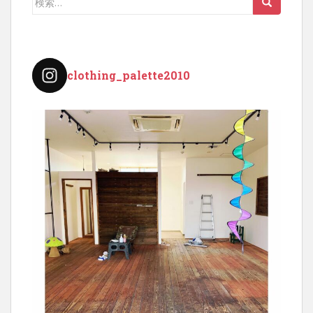
ー
索:
ジ
送
り
clothing_palette2010