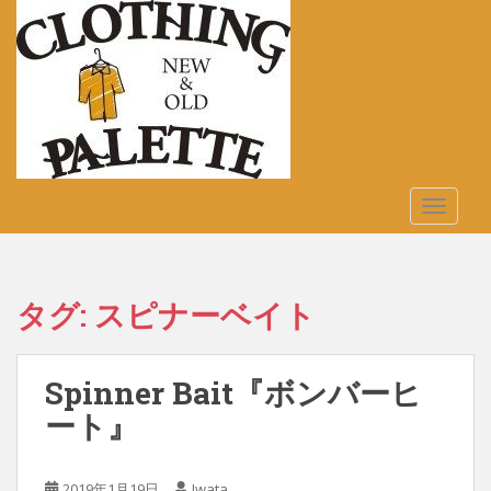
S
k
i
p
t
o
m
a
TOGGLE
i
n
c
o
タグ:
スピナーベイト
n
t
e
Spinner Bait『ボンバーヒ
n
t
ート』
2019年1月19日
Iwata