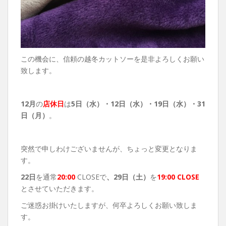
この機会に、信頼の越冬カットソーを是非よろしくお願い
致します。
12月
の
店休日
は
5
日（水）・12日（水）・19日（水）・31
日（月）
。
突然で申しわけございませんが、ちょっと変更となりま
す。
22日
を通常
20:00
CLOSEで
、29日（土）
を
19:00 CLOSE
とさせていただきます。
ご迷惑お掛けいたしますが、何卒よろしくお願い致しま
す。