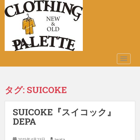
S
k
i
p
t
o
m
a
TOGGLE
i
n
c
o
タグ:
SUICOKE
n
t
e
SUICOKE『スイコック』
n
t
DEPA
2015年4月23日
Iwata