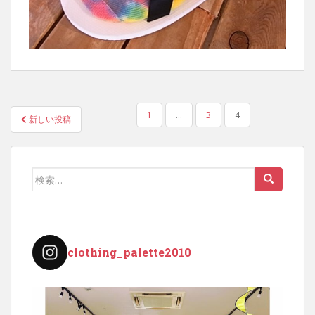
投
1
…
3
4
新しい投稿
稿
の
ペ
検
ー
索:
ジ
送
り
clothing_palette2010