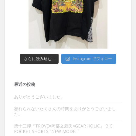
さらに読み込む...
Instagram でフォロー
最近の投稿
ありがとうございました。
忘れられないたくさんの時間をありがとうございまし
た。
第十三弾『TROVE×岡部文彦氏×GEAR HOLIC』 BIG
POCKET SHORTS “NEW MODEL”