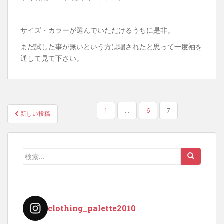
サイズ・カラーが選んでいただけるうちに是非。
まだ試した事が無いという方は騙されたと思って一度袖を
通して見て下さい。
投
1
…
6
7
新しい投稿
稿
の
ペ
検
ー
索:
ジ
送
り
clothing_palette2010