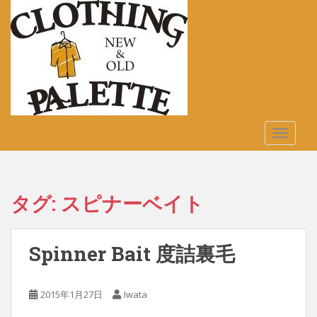
S
k
i
p
t
o
m
a
TOGGLE
i
n
c
o
タグ:
スピナーベイト
n
t
e
Spinner Bait 度詰裏毛
n
t
2015年1月27日
Iwata