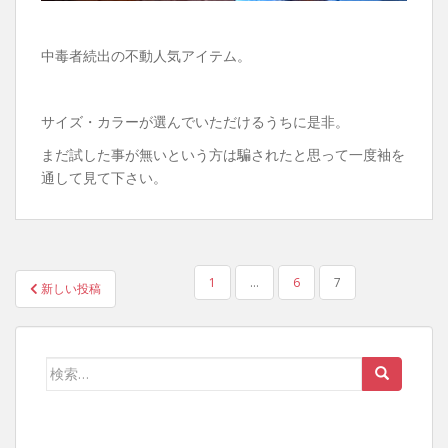
中毒者続出の不動人気アイテム。
サイズ・カラーが選んでいただけるうちに是非。
まだ試した事が無いという方は騙されたと思って一度袖を
通して見て下さい。
投
1
…
6
7
新しい投稿
稿
の
ペ
検
ー
索:
ジ
送