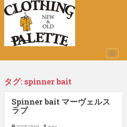
S
k
i
p
t
o
m
a
TOGGLE
i
n
c
o
タグ:
spinner bait
n
t
e
Spinner bait マーヴェルス
n
t
ラブ
2015年2月6日
Iwata