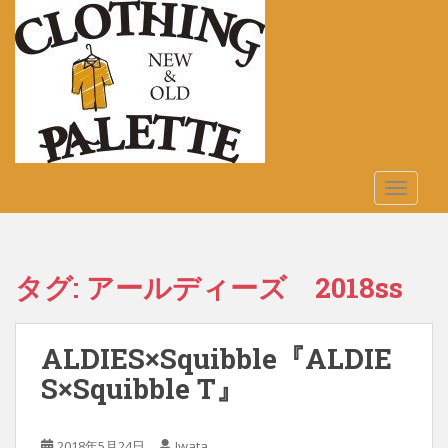
S
k
i
p
t
o
m
a
TOGGLE
i
n
c
o
タグ:
アールディーズ 2018ss
n
t
e
ALDIES×Squibble『ALDIE
n
t
S×Squibble T』
2018年5月24日
Iwata