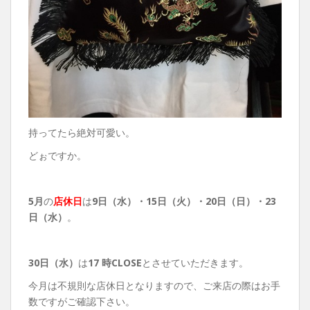
持ってたら絶対可愛い。
どぉですか。
5月
の
店休日
は
9日（水）・
15日（火）・20日（日）・23
日（水）
。
30日（水）
は
17 時CLOSE
とさせていただきます。
今月は不規則な店休日となりますので、ご来店の際はお手
数ですがご確認下さい。