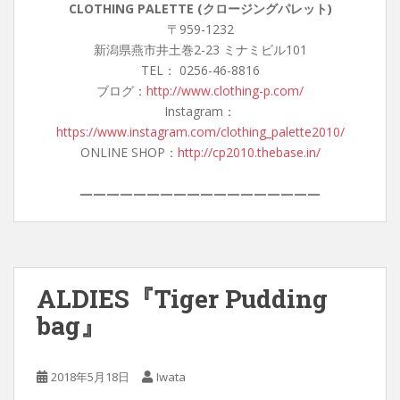
CLOTHING PALETTE (クロージングパレット)
〒959-1232
新潟県燕市井土巻2-23 ミナミビル101
TEL： 0256-46-8816
ブログ：
http://www.clothing-p.com/
Instagram：
https://www.instagram.com/clothing_palette2010/
ONLINE SHOP：
http://cp2010.thebase.in/
——————————————————
ALDIES『Tiger Pudding
bag』
2018年5月18日
Iwata