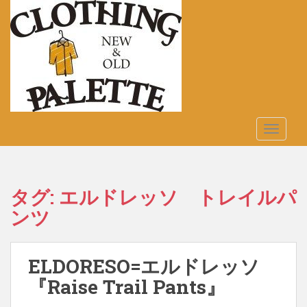
S
k
i
p
t
o
m
a
TOGGLE
i
n
c
o
タグ:
エルドレッソ トレイルパ
n
ンツ
t
e
n
t
ELDORESO=エルドレッソ
『Raise Trail Pants』