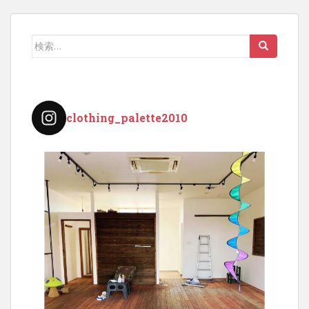
検
索:
clothing_palette2010