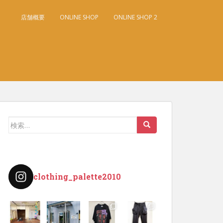
店舗概要
ONLINE SHOP
ONLINE SHOP 2
検
索:
clothing_palette2010