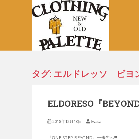
S
k
i
p
t
o
m
a
i
n
タグ:
エルドレッソ ビヨ
c
o
n
t
ELDORESO『BEYOND
e
n
t
2018年12月13日
Iwata
『ONE STEP BEYOND』一歩先へ!!!