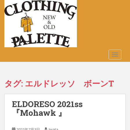
S
k
i
p
t
o
m
a
TOGGLE
i
n
c
o
タグ:
エルドレッソ ボーンT
n
t
e
ELDORESO 2021ss
n
t
『Mohawk 』
2021年7月3日
Iwata