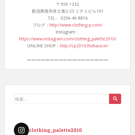
〒959-1232
新潟県燕市井土巻2-23 ミナミビル101
TEL： 0256-46-8816
ブログ：
http://www.clothing-p.com/
Instagram：
https://www.instagram.com/clothing_palette2010/
ONLINE SHOP：
http://cp2010.thebase.in/
——————————————————
検
索:
clothing_palette2010