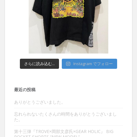
さらに読み込む...
Instagram でフォロー
最近の投稿
ありがとうございました。
忘れられないたくさんの時間をありがとうございまし
た。
第十三弾『TROVE×岡部文彦氏×GEAR HOLIC』 BIG
POCKET SHORTS “NEW MODEL”