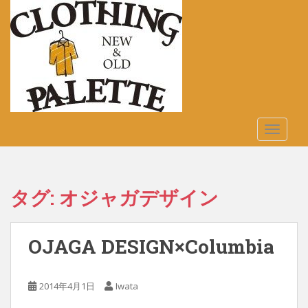
S
k
i
p
t
o
m
a
TOGGLE
i
n
c
o
タグ:
オジャガデザイン
n
t
e
OJAGA DESIGN×Columbia
n
t
2014年4月1日
Iwata