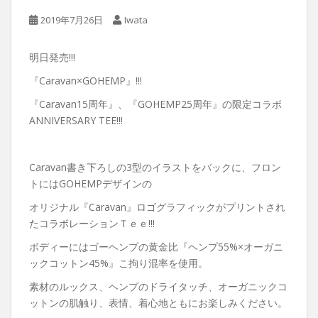
2019年7月26日
Iwata
明日発売!!!
『Caravan×GOHEMP』!!!
『Caravan15周年』、『GOHEMP25周年』の限定コラボ
ANNIVERSARY TEE!!!
Caravan書き下ろしの3型のイラストをバックに、フロン
トにはGOHEMPデザインの
オリジナル『Caravan』ロゴグラフィックがプリントされ
たコラボレーションＴｅｅ!!!
ボディーにはゴーヘンプの黄金比『ヘンプ55%×オーガニ
ックコットン45%』こ拘り混率を使用。
素材のルックス、ヘンプのドライタッチ、オーガニックコ
ットンの肌触り、表情、着心地ともにお楽しみください。