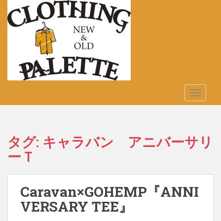
S
k
i
p
t
o
m
a
TOGGLE
i
n
c
o
タグ:
キャラバン アニバーサリ
n
ーＴ
t
e
n
t
Caravan×GOHEMP『ANNI
VERSARY TEE』