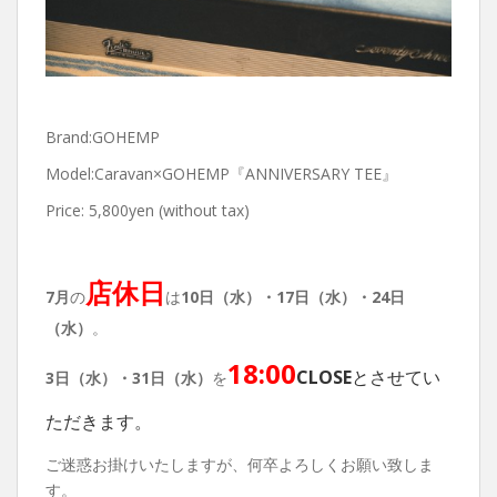
Brand:GOHEMP
Model:Caravan×GOHEMP『ANNIVERSARY TEE』
Price: 5,800yen (without tax)
店休日
7月
の
は
10日（水）・17日（水）・24日
（水）
。
18:00
CLOSE
とさせてい
3日（水）・31日（水）
を
ただきます。
ご迷惑お掛けいたしますが、何卒よろしくお願い致しま
す。