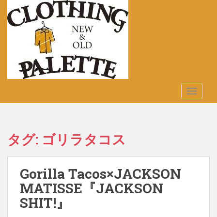
S
k
i
p
t
o
m
a
TOGGLE
i
n
c
o
タグ:
ゴリラタコス
n
t
e
Gorilla Tacos×JACKSON
n
t
MATISSE『JACKSON
SHIT!』