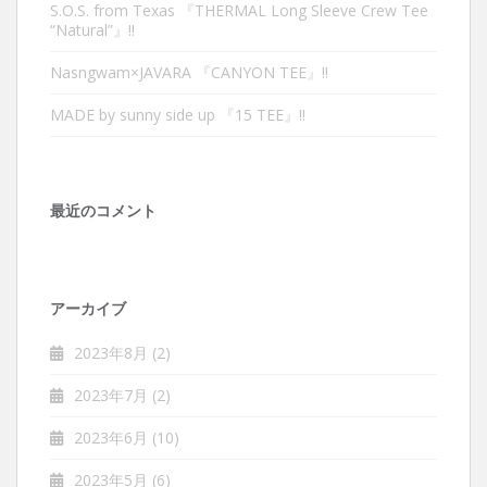
S.O.S. from Texas 『THERMAL Long Sleeve Crew Tee
“Natural”』‼︎
Nasngwam×JAVARA 『CANYON TEE』‼︎
MADE by sunny side up 『15 TEE』‼︎
最近のコメント
アーカイブ
2023年8月
(2)
2023年7月
(2)
2023年6月
(10)
2023年5月
(6)