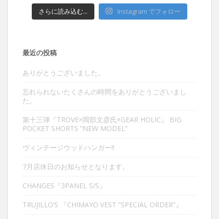
さらに読み込む...
Instagram でフォロー
最近の投稿
ありがとうございました。
忘れられないたくさんの時間をありがとうございまし
た。
第十三弾『TROVE×岡部文彦氏×GEAR HOLIC』 BIG
POCKET SHORTS “NEW MODEL”
ヴィンテージウッドハンガー‼︎
7月店休日のお知らせとなります。
CHANGES『3PANEL S/S』
TRUJILLO’S 『CHIMAYO VEST “SPECIAL ORDER”』