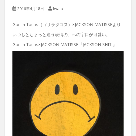
2016年4月18日
Iwata
Gorilla Tacos（ゴリラタコス）×JACKSON MATISSEより
いつもとちょっと違う表情の、への字口が可愛い。
Gorilla Tacos×JACKSON MATISSE『JACKSON SHIT!』